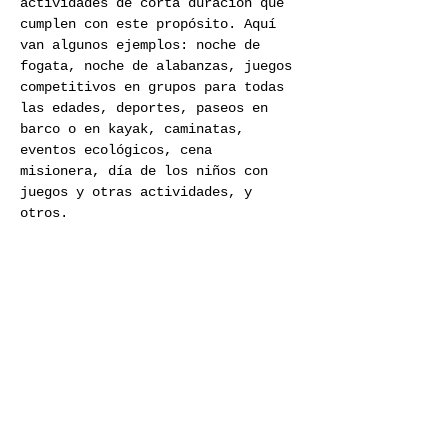
actividades de corta duración qué 
cumplen con este propósito. Aquí 
van algunos ejemplos: noche de 
fogata, noche de alabanzas, juegos 
competitivos en grupos para todas 
las edades, deportes, paseos en 
barco o en kayak, caminatas, 
eventos ecológicos, cena 
misionera, día de los niños con 
juegos y otras actividades, y 
otros.
Previous
Next
Join Our Mailing List
Subscribe Now